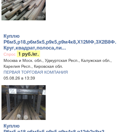
Куплю
Р6м5,р18,р6м5к5,р9к5,р9м4к8,Х12МФ,3Х2В8Ф.
Круг,квадрат,полоса,ли...
1 руб./кг.
Спрос
Москва и Моск. обл., Удмуртская Респ., Калужская обл.,
Карелия Респ., Кировская обл.
ПЕРВАЯ ТОРГОВАЯ КОМПАНИЯ
05.08.26 в 13:39
Куплю
Р6м5,р18,р6м5к5,р9к5,р9м4к8,р12ф2к8м3