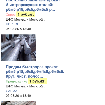
быстрорежущих сталей:
р6м5,р18,р9к5,р6м5к5 р...
1 руб./кг.
Спрос
ЦФО Москва и Моск. обл.
ЦИРКОН
05.08.26 в 13:40
Продам быстрорез прокат
р6м5,р18,р9к5,р9м4к8,р6м5к5.
Круг, лист, полос...
1 руб./кг.
Предложение
ЦФО Москва и Моск. обл.
САРМАТ
05.08.26 в 13:40