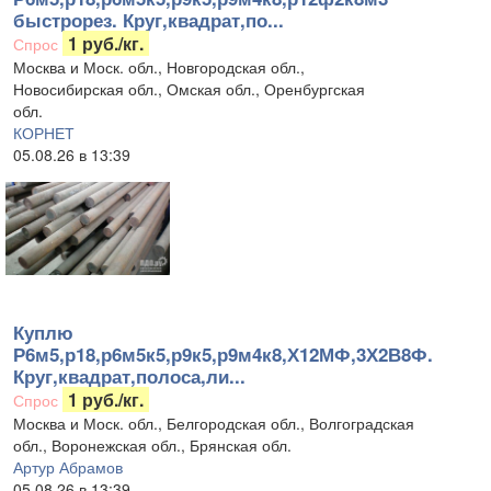
быстрорез. Круг,квадрат,по...
1 руб./кг.
Спрос
Москва и Моск. обл., Новгородская обл.,
Новосибирская обл., Омская обл., Оренбургская
обл.
КОРНЕТ
05.08.26 в 13:39
Куплю
Р6м5,р18,р6м5к5,р9к5,р9м4к8,Х12МФ,3Х2В8Ф.
Круг,квадрат,полоса,ли...
1 руб./кг.
Спрос
Москва и Моск. обл., Белгородская обл., Волгоградская
обл., Воронежская обл., Брянская обл.
Артур Абрамов
05.08.26 в 13:39