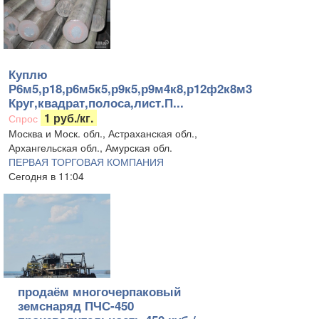
Куплю
Р6м5,р18,р6м5к5,р9к5,р9м4к8,р12ф2к8м3
Круг,квадрат,полоса,лист.П...
1 руб./кг.
Спрос
Москва и Моск. обл., Астраханская обл.,
Архангельская обл., Амурская обл.
ПЕРВАЯ ТОРГОВАЯ КОМПАНИЯ
Сегодня в 11:04
продаём многочерпаковый
земснаряд ПЧС-450