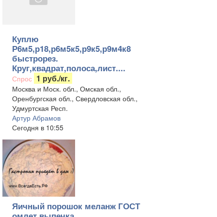
Куплю
Р6м5,р18,р6м5к5,р9к5,р9м4к8
быстрорез.
Круг,квадрат,полоса,лист....
1 руб./кг.
Спрос
Москва и Моск. обл., Омская обл.,
Оренбургская обл., Свердловская обл.,
Удмуртская Респ.
Артур Абрамов
Сегодня в 10:55
Яичный порошок меланж ГОСТ
омлет выпечка