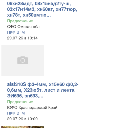
06хн28мдт, 08х15н5д2ту-ш,
03х17н14м3, хн60вт, хн77тюр,
хн78т, хн50вмтю...
Предложение
СФО Омская обл.
ПКФ ВТМ
29.07.26 в 10:14
aisi310S ф3-4мм, х15н60 ф0,2-
0,6мм, Х23ю5т, лист и лента
ЭИ696, эп693,...
Предложение
ЮФО Краснодарский Край
ПКФ ВТМ
29.07.26 в 10:09