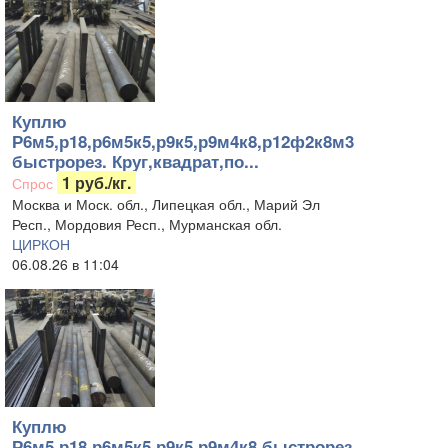
Куплю
Р6м5,р18,р6м5к5,р9к5,р9м4к8,р12ф2к8м3
быстрорез. Круг,квадрат,по...
1 руб./кг.
Спрос
Москва и Моск. обл., Липецкая обл., Марий Эл
Респ., Мордовия Респ., Мурманская обл.
ЦИРКОН
06.08.26 в 11:04
Куплю
Р6м5,р18,р6м5к5,р9к5,р9м4к8,быстрорез.