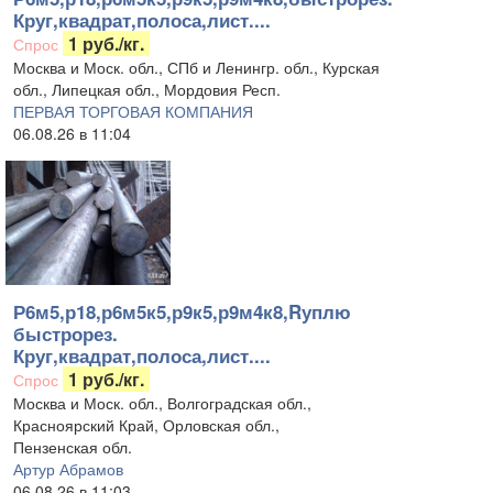
Круг,квадрат,полоса,лист....
1 руб./кг.
Спрос
Москва и Моск. обл., СПб и Ленингр. обл., Курская
обл., Липецкая обл., Мордовия Респ.
ПЕРВАЯ ТОРГОВАЯ КОМПАНИЯ
06.08.26 в 11:04
Р6м5,р18,р6м5к5,р9к5,р9м4к8,Rуплю
быстрорез.
Круг,квадрат,полоса,лист....
1 руб./кг.
Спрос
Москва и Моск. обл., Волгоградская обл.,
Красноярский Край, Орловская обл.,
Пензенская обл.
Артур Абрамов
06.08.26 в 11:03