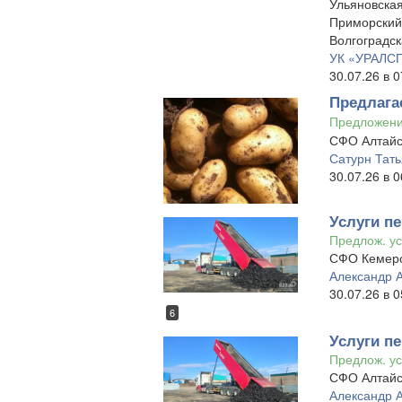
Ульяновская
Приморский 
Волгоградск
УК «УРАЛС
30.07.26 в 0
Предлага
Предложен
СФО Алтайс
Сатурн Тат
30.07.26 в 0
Услуги пе
Предлож. ус
СФО Кемеро
Александр 
30.07.26 в 0
6
Услуги пе
Предлож. ус
СФО Алтайс
Александр 