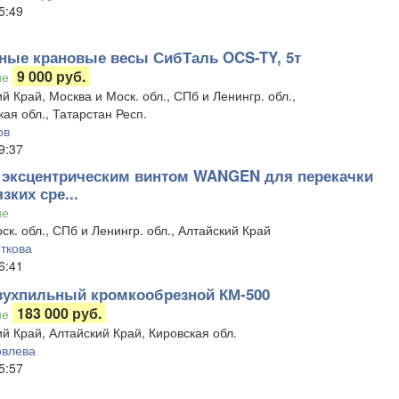
5:49
ные крановые весы СибТаль OCS-TY, 5т
9 000 руб.
ие
й Край, Москва и Моск. обл., СПб и Ленингр. обл.,
ая обл., Татарстан Респ.
ов
9:37
 эксцентрическим винтом WANGEN для перекачки
зких сре...
ие
ск. обл., СПб и Ленингр. обл., Алтайский Край
ткова
6:41
вухпильный кромкообрезной КМ-500
183 000 руб.
ие
й Край, Алтайский Край, Кировская обл.
овлева
5:57