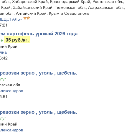
 обл., Хабаровский Край, Краснодарский Край, Ростовская обл.,
Край, Забайкальский Край, Тюменская обл., Астраханская обл.,
ая обл., Алтайский Край, Крым и Севастополь
ПЕЦСТАЛЬ»
7:21
ем картофель урожай 2026 года
35 руб./кг.
ие
кий Край
ьяна
6:42
ревозки зерно , уголь , щебень.
луг
вская обл.
Александров
5:51
ревозки зерно , уголь , щебень.
луг
кий Край
Александров