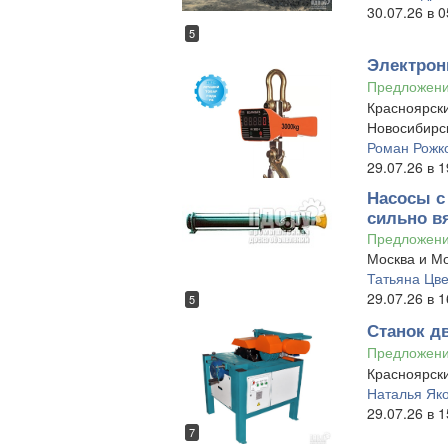
30.07.26 в 0
5
Электрон
Предложен
Красноярски
Новосибирск
Роман Рожк
29.07.26 в 1
Насосы с
сильно вя
Предложен
Москва и Мо
Татьяна Цве
29.07.26 в 1
5
Станок д
Предложен
Красноярски
Наталья Як
29.07.26 в 1
7