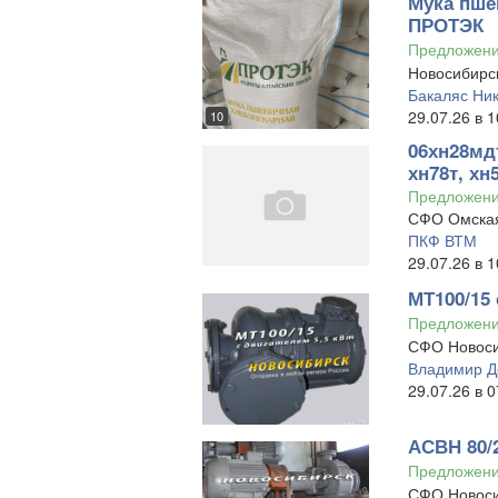
Мука пше
ПРОТЭК
Предложен
Новосибирск
Бакаляс Ни
29.07.26 в 1
10
06хн28мдт
хн78т, хн
Предложен
СФО Омская
ПКФ ВТМ
29.07.26 в 1
МТ100/15 
Предложен
СФО Новоси
Владимир Д
29.07.26 в 0
АСВН 80/2
Предложен
СФО Новоси