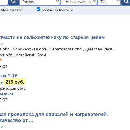
т организаций
соседние регионы
пчасти на сельхозтехнику по старым ценам
ие
 обл., Воронежская обл., Саратовская обл., Дагестан Респ.,
ая обл., Алтайский Край
9:04
ки Р-16
215 руб.
ие
бирская обл.
емихов
8:07
ая проволока для спиралей и нагревателей.
ачество от ...
ие