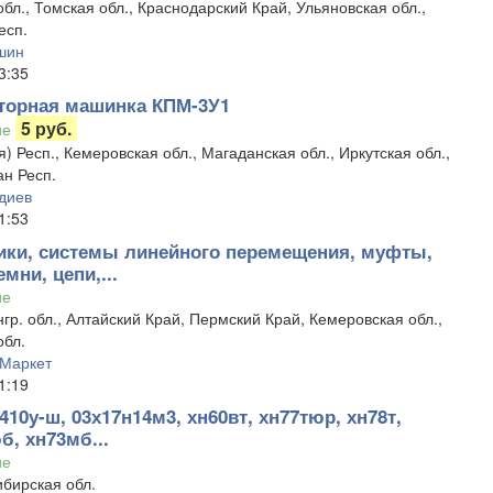
бл., Томская обл., Краснодарский Край, Ульяновская обл.,
есп.
шин
3:35
торная машинка КПМ-3У1
5 руб.
ие
я) Респ., Кемеровская обл., Магаданская обл., Иркутская обл.,
н Респ.
диев
1:53
ки, системы линейного перемещения, муфты,
емни, цепи,...
ие
гр. обл., Алтайский Край, Пермский Край, Кемеровская обл.,
обл.
Маркет
1:19
410у-ш, 03х17н14м3, хн60вт, хн77тюр, хн78т,
, хн73мб...
ие
бирская обл.