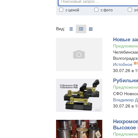
с ценой
с фото
о
Вид:
Новые за
Предложен
Челябинская
Волгоградск
Истобное
30.07.26 в 1
Рубильни
Предложен
СФО Новоси
Владимир Д
30.07.26 в 1
Нихромов
Высокое к
Предложен