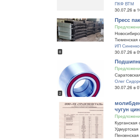
ПКФ ВТМ
30.07.26 в 1
Пресс па
Предложен
Новосибирск
Тюменская 
ИП Синенков
30.07.26 в 0
8
Подшипни
Предложен
Саратовская
Олег Сидор
30.07.26 в 0
2
молибден
чугун цин
Предложен
Курганская 
Удмуртская 
Пензенская 