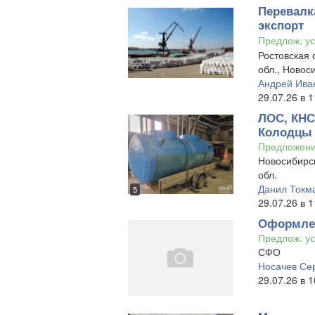
Перевалка
экспорт
Предлож. ус
Ростовская 
обл., Новос
Андрей Ива
29.07.26 в 1
ЛОС, КНС
Колодцы
Предложен
Новосибирск
обл.
Данил Токм
5
29.07.26 в 1
Оформлен
Предлож. ус
СФО
Носачев Се
29.07.26 в 1