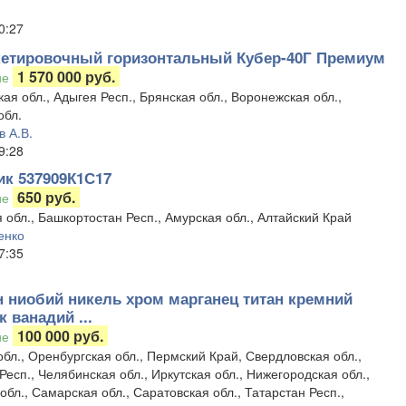
0:27
кетировочный горизонтальный Кубер-40Г Премиум
1 570 000 руб.
ие
ая обл., Адыгея Респ., Брянская обл., Воронежская обл.,
обл.
 А.В.
9:28
к 537909К1С17
650 руб.
ие
 обл., Башкортостан Респ., Амурская обл., Алтайский Край
енко
7:35
 ниобий никель хром марганец титан кремний
к ванадий ...
100 000 руб.
ие
обл., Оренбургская обл., Пермский Край, Свердловская обл.,
Респ., Челябинская обл., Иркутская обл., Нижегородская обл.,
обл., Самарская обл., Саратовская обл., Татарстан Респ.,