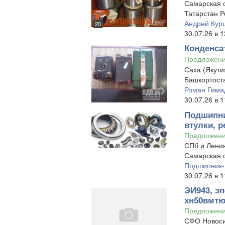
Самарская о
Татарстан Р
Андрей Кур
20
30.07.26 в 1
Конденса
Предложен
Саха (Якути
Башкортоста
Роман Гима
30.07.26 в 1
Подшипни
втулки, р
Предложен
СПб и Ленин
Самарская 
Подшипник-
30.07.26 в 1
ЭИ943, эп
хн50вмтюб
Предложен
СФО Новоси