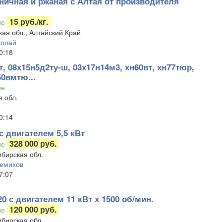
ничная и ржаная с Алтая от производителя
15 руб./кг.
ие
ая обл., Алтайский Край
колай
0:18
, 08х15н5д2ту-ш, 03х17н14м3, хн60вт, хн77тюр,
50вмтю...
ие
 обл.
0:14
с двигателем 5,5 кВт
328 000 руб.
ие
бирская обл.
емихов
7:07
0 с двигателем 11 кВт х 1500 об/мин.
120 000 руб.
ие
бирская обл.