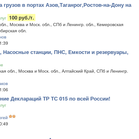
 грузов в портах Азов,Таганрог,Ростов-на-Дону на
100 руб./т.
луг
обл., Москва и Моск. обл., СПб и Ленингр. обл., Кемеровская
ибирская обл.
нов
1:39
, Насосные станции, ПНС, Емкости и резервуары,
ие
ая обл., Москва и Моск. обл., Алтайский Край, СПб и Ленингр.
аков
1:06
ие Деклараций ТР ТС 015 по всей России!
луг
ргей
0:49