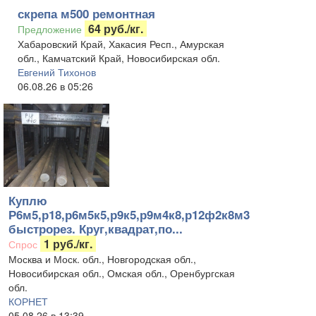
скрепа м500 ремонтная
64 руб./кг.
Предложение
Хабаровский Край, Хакасия Респ., Амурская
обл., Камчатский Край, Новосибирская обл.
Евгений Тихонов
06.08.26 в 05:26
Куплю
Р6м5,р18,р6м5к5,р9к5,р9м4к8,р12ф2к8м3
быстрорез. Круг,квадрат,по...
1 руб./кг.
Спрос
Москва и Моск. обл., Новгородская обл.,
Новосибирская обл., Омская обл., Оренбургская
обл.
КОРНЕТ
05.08.26 в 13:39