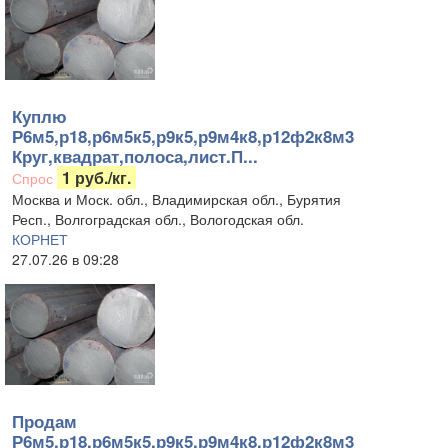
Куплю
Р6м5,р18,р6м5к5,р9к5,р9м4к8,р12ф2к8м3
Круг,квадрат,полоса,лист.П...
1 руб./кг.
Спрос
Москва и Моск. обл., Владимирская обл., Бурятия
Респ., Волгоградская обл., Вологодская обл.
КОРНЕТ
27.07.26 в 09:28
Продам
Р6м5,р18,р6м5к5,р9к5,р9м4к8,р12ф2к8м3