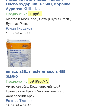
Пневмоударник П-150С, Коронка
буровая КНШ-1...
1 руб.
Предложение
Москва и Моск. обл., Саха (Якутия) Респ.,
Бурятия Респ.
Роман Гимадиев
19.07.26 в 09:33
emaco s88c masteremaco s 488
эмако
59 руб./кг.
Предложение
Амурская обл., Красноярский Край,
Приморский Край, Сахалинская обл.,
Хабаровский Край
Евгений Тихонов
19.07.26 в 07:45