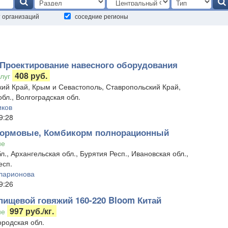
т организаций
соседние регионы
 Проектирование навесного оборудования
408 руб.
луг
ий Край, Крым и Севастополь, Ставропольский Край,
обл., Волгоградская обл.
иков
9:28
ормовые, Комбикорм полнорационный
ие
л., Архангельская обл., Бурятия Респ., Ивановская обл.,
есп.
ларионова
9:26
пищевой говяжий 160-220 Bloom Китай
997 руб./кг.
ие
родская обл.