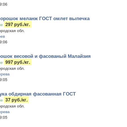
9:06
орошок меланж ГОСТ омлет выпечка
297 руб./кг.
ие
родская обл.
рев
9:06
рошок весовой и фасованый Малайзия
997 руб./кг.
ие
родская обл.
ерева
9:05
ука обдирная фасованная ГОСТ
37 руб./кг.
ие
родская обл.
ерева
9:05