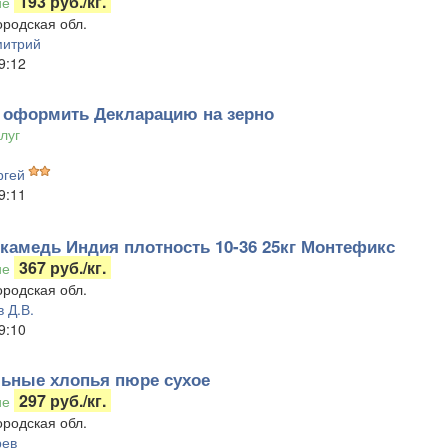
193 руб./кг.
ие
родская обл.
митрий
9:12
оформить Декларацию на зерно
луг
ргей
9:11
 камедь Индия плотность 10-36 25кг Монтефикс
367 руб./кг.
ие
родская обл.
 Д.В.
9:10
ьные хлопья пюре сухое
297 руб./кг.
ие
родская обл.
рев