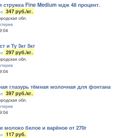
я стружка Fine Medium мдж 48 процент.
347 руб./кг.
ие
родская обл.
хтерев
9:04
ст и Ту 3кг 5кг
297 руб./кг.
ие
родская обл.
хтерев
9:04
ая глазурь тёмная молочная для фонтана
397 руб./кг.
ие
родская обл.
хтерев
9:04
е молоко белое и варёное от 270г
117 руб.
ие