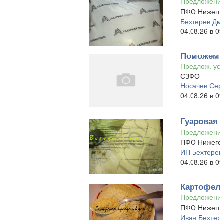
Предложен
ПФО Нижего
Бехтерев Д
04.08.26 в 0
Поможем 
Предлож. ус
СЗФО
Носачев Се
04.08.26 в 0
Гуаровая
Предложен
ПФО Нижего
ИП Бехтерев
04.08.26 в 0
Картофел
Предложен
ПФО Нижего
Иван Бехте