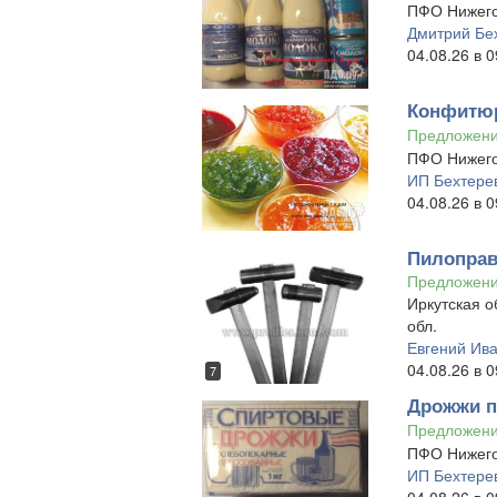
ПФО Нижего
Дмитрий Бе
04.08.26 в 0
Конфитюр
Предложен
ПФО Нижего
ИП Бехтерев
04.08.26 в 0
Пилоправ
Предложен
Иркутская о
обл.
Евгений Ив
04.08.26 в 0
7
Дрожжи п
Предложен
ПФО Нижего
ИП Бехтерев