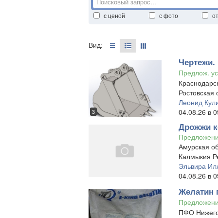
с ценой
с фото
о
Вид:
Чертежи.
Предлож. ус
Краснодарск
Ростовская 
Леонид Кул
04.08.26 в 0
3
Дрожжи к
Предложен
Амурская об
Калмыкия Р
Эльвира Ил
04.08.26 в 0
Желатин 
Предложен
ПФО Нижего