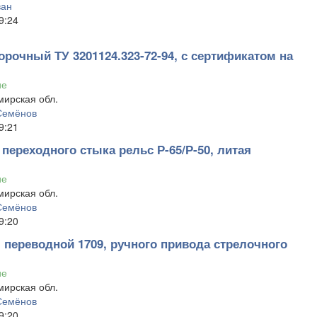
ван
9:24
рочный ТУ 3201124.323-72-94, с сертификатом на
ие
ирская обл.
Семёнов
9:21
переходного стыка рельс Р-65/Р-50, литая
ие
ирская обл.
Семёнов
9:20
 переводной 1709, ручного привода стрелочного
ие
ирская обл.
Семёнов
9:20