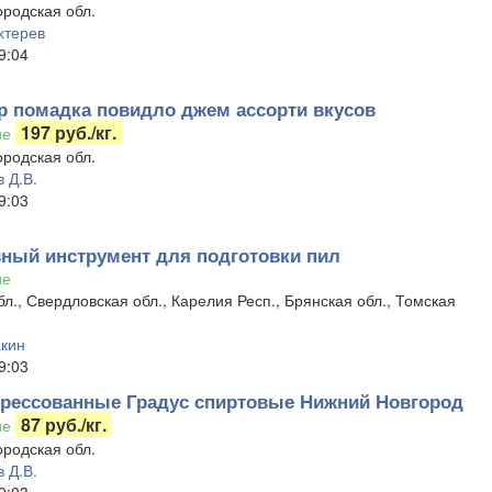
родская обл.
хтерев
9:04
 помадка повидло джем ассорти вкусов
197 руб./кг.
ие
родская обл.
 Д.В.
9:03
ный инструмент для подготовки пил
ие
бл., Свердловская обл., Карелия Респ., Брянская обл., Томская
акин
9:03
рессованные Градус спиртовые Нижний Новгород
87 руб./кг.
ие
родская обл.
 Д.В.