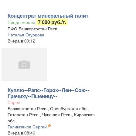
Концентрат минеральный галит
7 000 руб./т.
Предложение
ПФО Башкортостан Респ.
Наталья Огурцова
Вчера в 09:12
Куплю--Рапс--Горох--Лен--Сою--
Гречиху--Пшеницу--
Спрос
Башкортостан Респ., Оренбургская обл.,
Татарстан Респ., Чувашия Респ., Кировская
обл.
Галимзянов Сергей
Вчера в 08:46