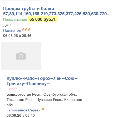
Продам трубы и балки
57,89,114,159,168,219,273,325,377,426,530,630,720...
65 000 руб./т.
Предложение
ДФО
Навигатор
06.08.26 в 08:46
Куплю--Рапс--Горох--Лен--Сою--
Гречиху--Пшеницу--
Спрос
Башкортостан Респ., Оренбургская обл.,
Татарстан Респ., Чувашия Респ., Кировская
обл.
Галимзянов Сергей
06.08.26 в 08:40