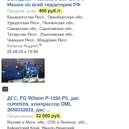
Мешки по всей территории РФ
400 руб./т.
Предлож. услуг
Башкортостан Респ., Оренбургская обл.,
Удмуртская Респ., Пензенская обл.,
Самарская обл., Саратовская обл.,
Татарстан Респ., Ульяновская обл.,
Чувашия Респ., Мордовия Респ.
Конусов Андрей
05.08.26 в 15:59
17
ДГС, FG Wilson P-1250 P3, двс
cummins, компрессор DML
2658332833, двс ...
32 000 руб.
Предложение
Москва и Моск. обл., СПб и Ленингр. обл.,
Камчатский Край, Ямало-Ненецкий