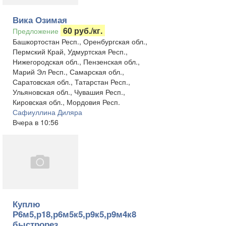
Вика Озимая
60 руб./кг.
Предложение
Башкортостан Респ., Оренбургская обл.,
Пермский Край, Удмуртская Респ.,
Нижегородская обл., Пензенская обл.,
Марий Эл Респ., Самарская обл.,
Саратовская обл., Татарстан Респ.,
Ульяновская обл., Чувашия Респ.,
Кировская обл., Мордовия Респ.
Сафиуллина Диляра
Вчера в 10:56
Куплю
Р6м5,р18,р6м5к5,р9к5,р9м4к8
быстрорез.