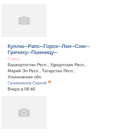
Куплю--Рапс--Горох--Лен--Сою--
Гречиху--Пшеницу--
Спрос
Башкортостан Респ., Удмуртская Респ.,
Марий Эл Респ., Татарстан Респ.,
Ульяновская обл.
Галимзянов Сергей
Вчера в 08:46