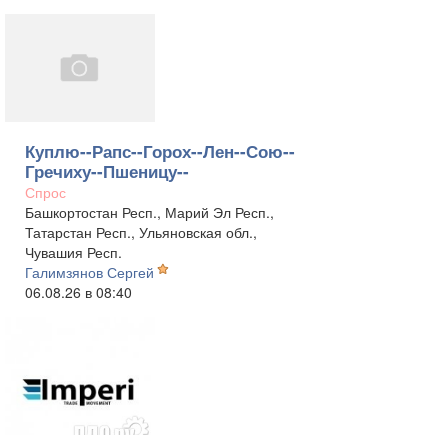
Куплю--Рапс--Горох--Лен--Сою--
Гречиху--Пшеницу--
Спрос
Башкортостан Респ., Марий Эл Респ.,
Татарстан Респ., Ульяновская обл.,
Чувашия Респ.
Галимзянов Сергей
06.08.26 в 08:40